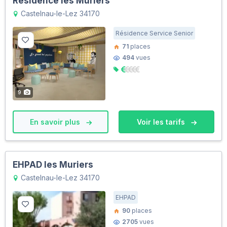
Résidence les Mûriers
Castelnau-le-Lez 34170
Résidence Service Senior
71
places
494
vues
9
En savoir plus
Voir les tarifs
EHPAD les Muriers
Castelnau-le-Lez 34170
EHPAD
90
places
2705
vues