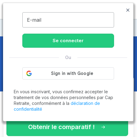
MENU
E-mail
Maisons de retraite Hérault
Se connecter
Maisons de retraite et EHPAD
à
Ou
Castelnau-le-Lez (34170)
Obtenez le
comparatif des
En vous inscrivant, vous confirmez accepter le
établissements
adaptés à vos
traitement de vos données personnelles par Cap
Retraite, conformément à la
déclaration de
critères en 3 minutes !
confidentialité
Obtenir le comparatif !