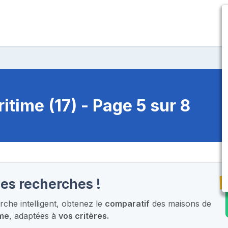
time (17) - Page 5 sur 8
T
les recherches !
che intelligent,
obtenez le
comparatif
des maisons de
ime
, adaptées à
vos critères.