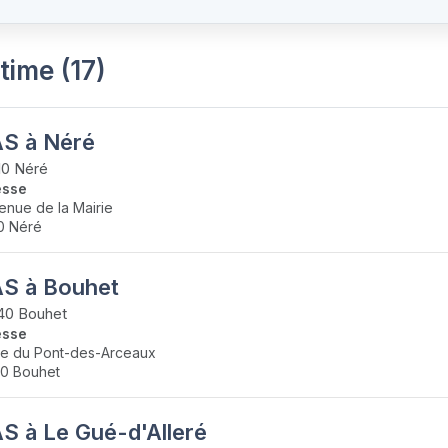
ime (17)
S à Néré
10 Néré
esse
enue de la Mairie
0 Néré
S à Bouhet
40 Bouhet
esse
ue du Pont-des-Arceaux
0 Bouhet
S à Le Gué-d'Alleré