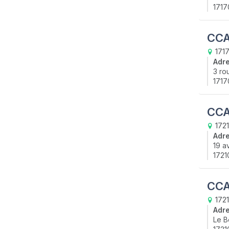
1717
CCA
1717
Adr
3 ro
1717
CCA
172
Adr
19 a
1721
CCA
1721
Adr
Le B