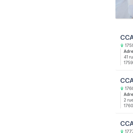
CCA
1759
Adr
41 r
1759
CCA
176
Adr
2 ru
1760
CCA
177