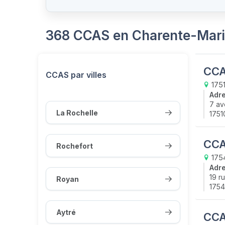
368 CCAS en Charente-Marit
CCA
CCAS par villes
175
Adr
7 av
La Rochelle
1751
CCA
Rochefort
175
Adr
19 r
Royan
1754
Aytré
CCA