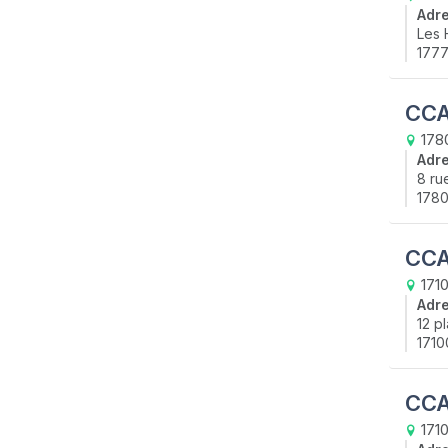
Adr
Les H
177
CCA
1780
Adr
8 ru
1780
CCA
1710
Adr
12 p
1710
CCA
1710