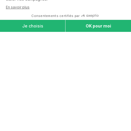
Laurence D.
*Témoignages authentifiés, postés sur
notre page Trustpilot
Ensemble, trouvons la solution
adaptée pour votre proche
SERVICE GRATUIT ET SANS ENGAGEMENT
Obtenir de l'aide à domicile
Trouver une maison de retraite