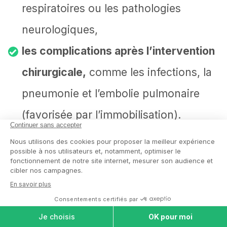
respiratoires ou les pathologies
neurologiques,
les complications après l’intervention
chirurgicale,
comme les infections, la
pneumonie et l’embolie pulmonaire
(favorisée par l’immobilisation).
L’opération du col du fémur est plus
délicate chez une personne âgée
.
Néanmoins, le risque de mourir après
COMPARER LES
MAISONS DE
une fracture du col du fémur est encore
RETRAITE
plus élevé chez les personnes qui n’ont