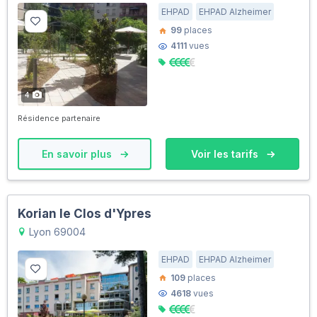
EHPAD
EHPAD Alzheimer
99
places
4111
vues
4
Résidence partenaire
En savoir plus
Voir les tarifs
Korian le Clos d'Ypres
Lyon 69004
EHPAD
EHPAD Alzheimer
109
places
4618
vues