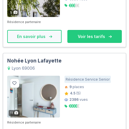
5
Résidence partenaire
En savoir plus
Voir les tarifs
Nohée Lyon Lafayette
Lyon 69006
Résidence Service Senior
9
places
4.5
(5)
2386
vues
11
Résidence partenaire