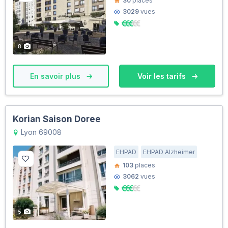
30
places
3029
vues
8
En savoir plus
Voir les tarifs
Korian Saison Doree
Lyon 69008
EHPAD
EHPAD Alzheimer
103
places
3062
vues
5