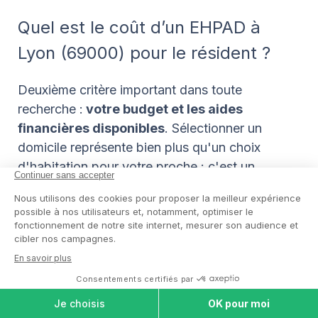
Quel est le coût d’un EHPAD à
Lyon (69000) pour le résident ?
Deuxième critère important dans toute
recherche :
votre budget et les aides
financières disponibles
. Sélectionner un
domicile représente bien plus qu'un choix
d'habitation pour votre proche : c'est un
placement judicieux garantissant des
traitements de qualité dans un environnement
chaleureux.
Alors que les tarifs peuvent varier
considérablement d'un établissement à l'autre,
nous vous offrons la possibilité de découvrir la
meilleure option financière adaptée à vos