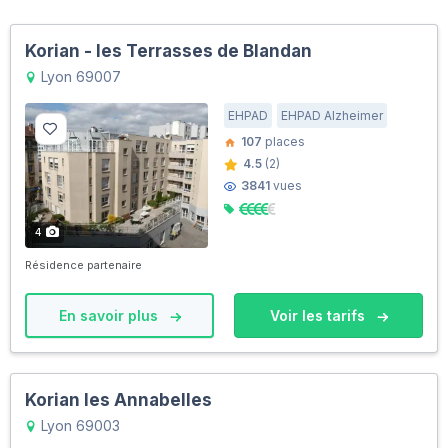
Korian - les Terrasses de Blandan
Lyon 69007
EHPAD
EHPAD Alzheimer
107
places
4.5
(2)
3841
vues
4
Résidence partenaire
En savoir plus
Voir les tarifs
Korian les Annabelles
Lyon 69003