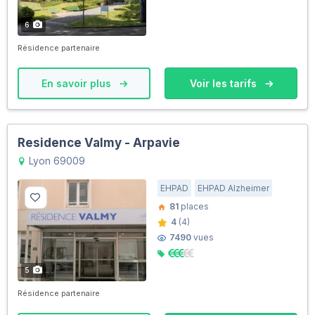
6
Résidence partenaire
En savoir plus
Voir les tarifs
Residence Valmy - Arpavie
Lyon 69009
EHPAD
EHPAD Alzheimer
81
places
4
(4)
7490
vues
5
Résidence partenaire