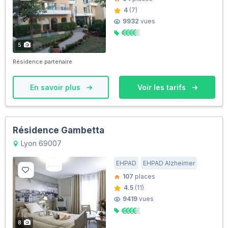
4
(7)
9932
vues
5
Résidence partenaire
En savoir plus
Voir les tarifs
Résidence Gambetta
Lyon 69007
EHPAD
EHPAD Alzheimer
107
places
4.5
(11)
9419
vues
8