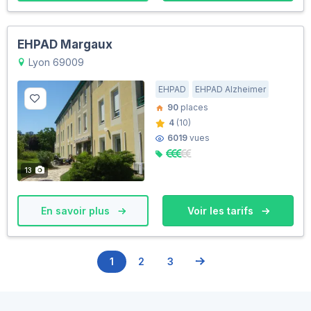
EHPAD Margaux
Lyon 69009
EHPAD
EHPAD Alzheimer
90
places
4
(10)
6019
vues
13
En savoir plus
Voir les tarifs
1
2
3