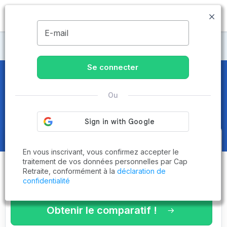
MENU
E-mail
Maisons de retraite Rhône
Se connecter
Maisons de retraite et EHPAD
à
Ou
Lyon (69001)
Obtenez le
comparatif des
En vous inscrivant, vous confirmez accepter le
établissements
adaptés à vos
traitement de vos données personnelles par Cap
Retraite, conformément à la
déclaration de
critères en 3 minutes !
confidentialité
Obtenir le comparatif !