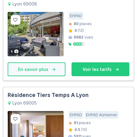
Lyon 69008
EHPAD
80
places
4
(12)
9982
vues
6
En savoir plus
Voir les tarifs
Résidence Tiers Temps A Lyon
Lyon 69005
EHPAD
EHPAD Alzheimer
91
places
4.5
(12)
5911
vues