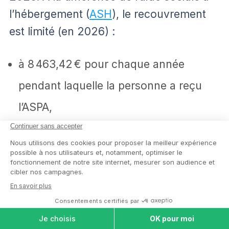
l’hébergement (
ASH
), le recouvrement
est limité (en 2026) :
à
8 463,42
€ pour chaque année
pendant laquelle la personne a reçu
l’ASPA,
à
11 322,77
€ par an pour un couple.
Les sommes faisant l’objet d’une
récupération le sont seulement sur la
COMPARER LES
partie de la succession au-delà de
MAISONS DE
RETRAITE
108 586,14 € (150 000 euros en