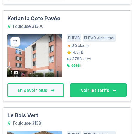
Korian la Cote Pavée
Toulouse 31500
EHPAD
EHPAD Alzheimer
80
places
4.5
(1)
3798
vues
7
En savoir plus
Voir les tarifs
Le Bois Vert
Toulouse 31081