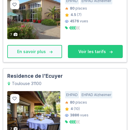
EHPAD
EHPAD Alzheimer
80
places
4.5
(7)
4576
vues
7
En savoir plus
Voir les tarifs
Residence de l'Ecuyer
Toulouse 31100
EHPAD
EHPAD Alzheimer
80
places
4
(10)
3886
vues
7