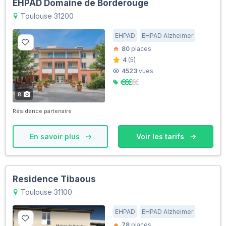
EHPAD Domaine de Borderouge
Toulouse 31200
EHPAD
EHPAD Alzheimer
80
places
4
(5)
4523
vues
8
Résidence partenaire
En savoir plus
Voir les tarifs
Residence Tibaous
Toulouse 31100
EHPAD
EHPAD Alzheimer
78
places