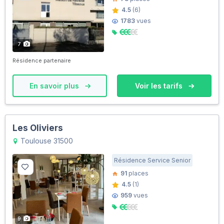
4.5
(6)
1783
vues
7
Résidence partenaire
En savoir plus
Voir les tarifs
Les Oliviers
Toulouse 31500
Résidence Service Senior
91
places
4.5
(1)
959
vues
9