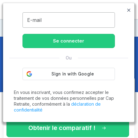
MENU
E-mail
Maisons de retraite Haute-Garonne
Se connecter
EHPAD et Maisons de retraite à
Ou
Toulouse (31000)
Obtenez le
comparatif des
En vous inscrivant, vous confirmez accepter le
établissements
adaptés à vos
traitement de vos données personnelles par Cap
Retraite, conformément à la
déclaration de
critères en 3 minutes !
confidentialité
Obtenir le comparatif !