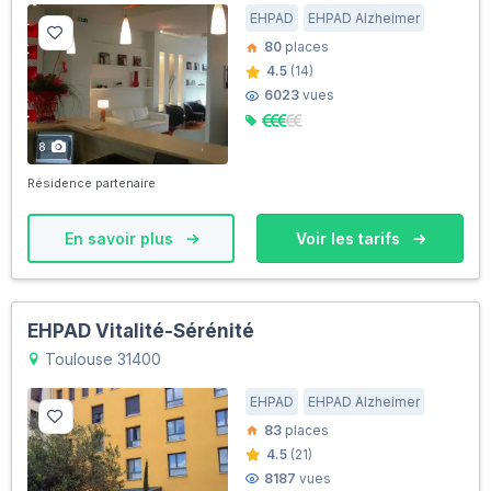
EHPAD
EHPAD Alzheimer
80
places
4.5
(14)
6023
vues
8
Résidence partenaire
En savoir plus
Voir les tarifs
EHPAD Vitalité-Sérénité
Toulouse 31400
EHPAD
EHPAD Alzheimer
83
places
4.5
(21)
8187
vues