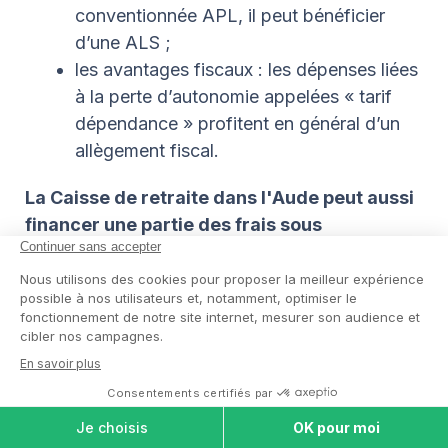
conventionnée APL, il peut bénéficier
d’une ALS ;
les avantages fiscaux : les dépenses liées
à la perte d’autonomie appelées « tarif
dépendance » profitent en général d’un
allègement fiscal.
La Caisse de retraite dans l'Aude peut aussi
financer une partie des frais sous
conditions
. La CNSA alloue en général un
budget annuel dédié aux personnes âgées dont
le montant ne cesse d’augmenter.
Pour vous aider à y voir un peu plus clair,
prenez contact avec les conseillers Cap
Retraite. Nous sommes en mesure de vous
aider dans la réalisation des différentes