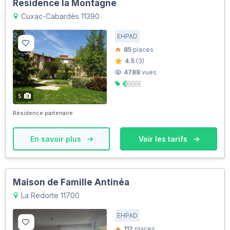
Residence la Montagne
Cuxac-Cabardès 11390
EHPAD
85
places
4.5
(3)
4788
vues
5
Résidence partenaire
En savoir plus
Voir les tarifs
Maison de Famille Antinéa
La Redorte 11700
EHPAD
112
places