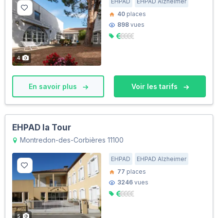
EHPAD
EHPAD Alzheimer
40
places
898
vues
4
En savoir plus
Voir les tarifs
EHPAD la Tour
Montredon-des-Corbières 11100
EHPAD
EHPAD Alzheimer
77
places
3246
vues
5