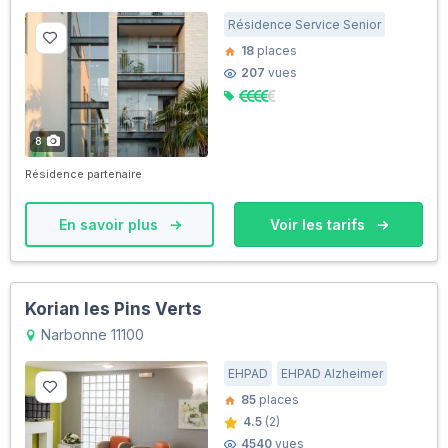
Résidence Service Senior
18
places
207
vues
8
Résidence partenaire
En savoir plus
Voir les tarifs
Korian les Pins Verts
Narbonne 11100
EHPAD
EHPAD Alzheimer
85
places
4.5
(2)
4540
vues