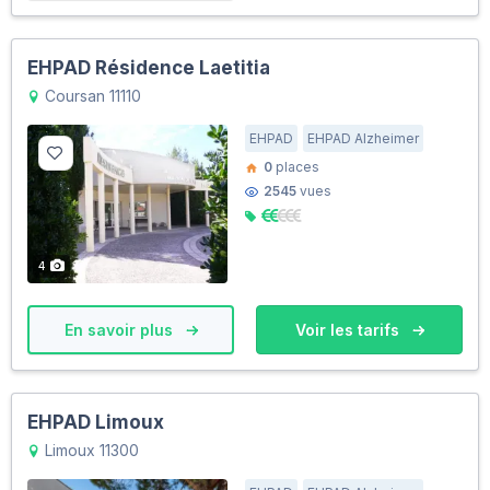
EHPAD Résidence Laetitia
Coursan 11110
EHPAD
EHPAD Alzheimer
0
places
2545
vues
4
En savoir plus
Voir les tarifs
EHPAD Limoux
Limoux 11300