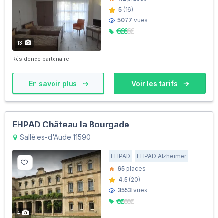
5
(16)
5077
vues
13
Résidence partenaire
En savoir plus
Voir les tarifs
EHPAD Château la Bourgade
Sallèles-d'Aude 11590
EHPAD
EHPAD Alzheimer
65
places
4.5
(20)
3553
vues
4