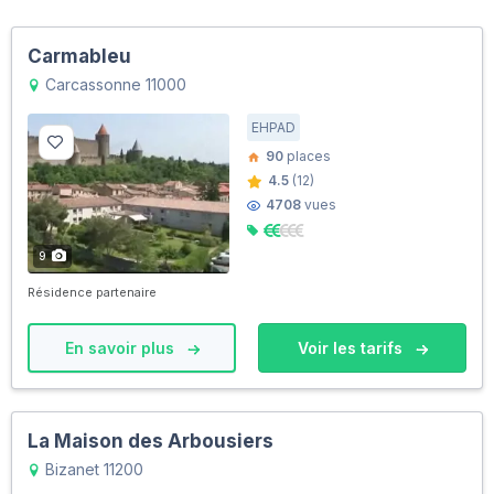
Carmableu
Carcassonne 11000
EHPAD
90
places
4.5
(12)
4708
vues
9
Résidence partenaire
En savoir plus
Voir les tarifs
La Maison des Arbousiers
Bizanet 11200