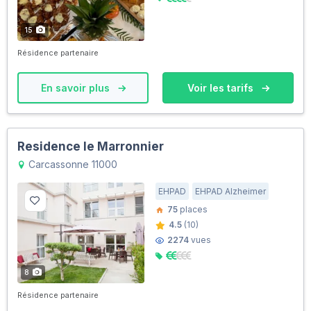
15
Résidence partenaire
En savoir plus
Voir les tarifs
Residence le Marronnier
Carcassonne 11000
EHPAD
EHPAD Alzheimer
75
places
4.5
(10)
2274
vues
8
Résidence partenaire