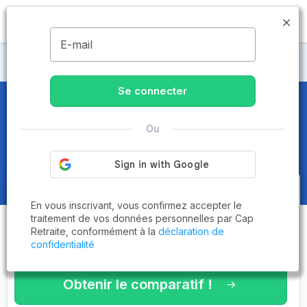
MENU
E-mail
Maisons de retraite Occitanie
Se connecter
Maisons de retraite et EHPAD
Ou
dans l'Aude (11)
Obtenez le
comparatif des
En vous inscrivant, vous confirmez accepter le
établissements
adaptés à vos
traitement de vos données personnelles par Cap
Retraite, conformément à la
déclaration de
critères en 3 minutes !
confidentialité
Obtenir le comparatif !