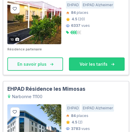
EHPAD
EHPAD Alzheimer
84
places
4.5
(20)
6337
vues
10
Résidence partenaire
En savoir plus
Voir les tarifs
EHPAD Résidence les Mimosas
Narbonne 11100
EHPAD
EHPAD Alzheimer
84
places
4.5
(2)
3783
vues