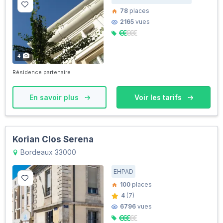
78
places
2165
vues
4
Résidence partenaire
En savoir plus
Voir les tarifs
Korian Clos Serena
Bordeaux 33000
EHPAD
100
places
4
(7)
6796
vues