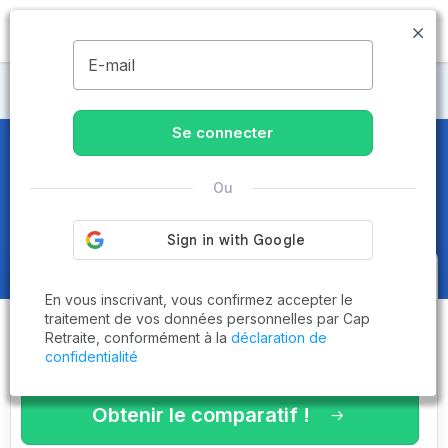
MENU
E-mail
Maisons de retraite Gironde
Se connecter
EHPAD à Bordeaux : Comparatif
Ou
des Prix 2026 & Avis
Obtenez le
comparatif des
En vous inscrivant, vous confirmez accepter le
établissements
adaptés à vos
traitement de vos données personnelles par Cap
Retraite, conformément à la
déclaration de
critères en 3 minutes !
confidentialité
Obtenir le comparatif !