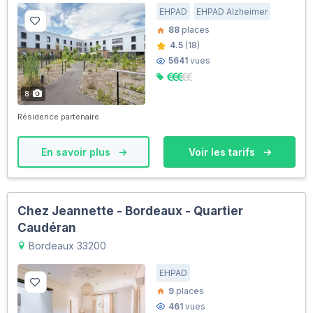
EHPAD
EHPAD Alzheimer
88
places
4.5
(18)
5641
vues
8
Résidence partenaire
En savoir plus
Voir les tarifs
Chez Jeannette - Bordeaux - Quartier
Caudéran
Bordeaux 33200
EHPAD
9
places
461
vues