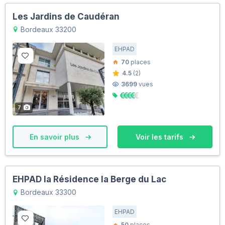
Les Jardins de Caudéran
Bordeaux 33200
EHPAD
70
places
4.5
(2)
3699
vues
7
En savoir plus
Voir les tarifs
EHPAD la Résidence la Berge du Lac
Bordeaux 33300
EHPAD
50
places