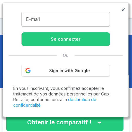
MENU
E-mail
Maisons de retraite Gironde
Se connecter
Maisons de retraite et EHPAD
à
Ou
Arcachon (33120)
Obtenez le
comparatif des
En vous inscrivant, vous confirmez accepter le
établissements
adaptés à vos
traitement de vos données personnelles par Cap
Retraite, conformément à la
déclaration de
critères en 3 minutes !
confidentialité
Obtenir le comparatif !