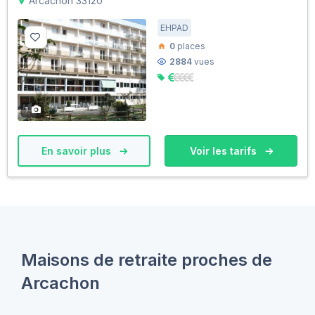
Arcachon 33120
EHPAD
0
places
2884
vues
1
En savoir plus
Voir les tarifs
Maisons de retraite proches de
Arcachon