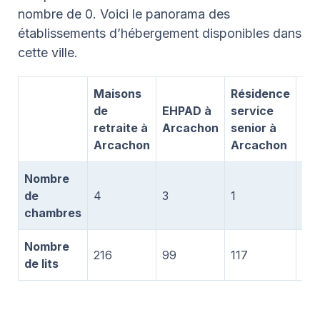
nombre de 0. Voici le panorama des
établissements d’hébergement disponibles dans
cette ville.
Maisons
Résidence
Un
de
EHPAD à
service
Al
retraite à
Arcachon
senior à
à
Arcachon
Arcachon
Ar
Nombre
de
4
3
1
0
chambres
Nombre
216
99
117
0
de lits