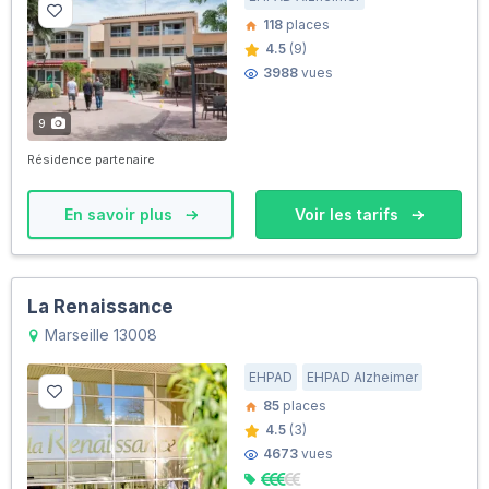
118
places
4.5
(9)
3988
vues
9
Résidence partenaire
En savoir plus
Voir les tarifs
La Renaissance
Marseille 13008
EHPAD
EHPAD Alzheimer
85
places
4.5
(3)
4673
vues