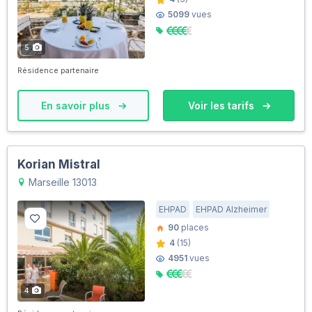
5099
vues
5
Résidence partenaire
En savoir plus
Voir les tarifs
Korian Mistral
Marseille 13013
EHPAD
EHPAD Alzheimer
90
places
4
(15)
4951
vues
4