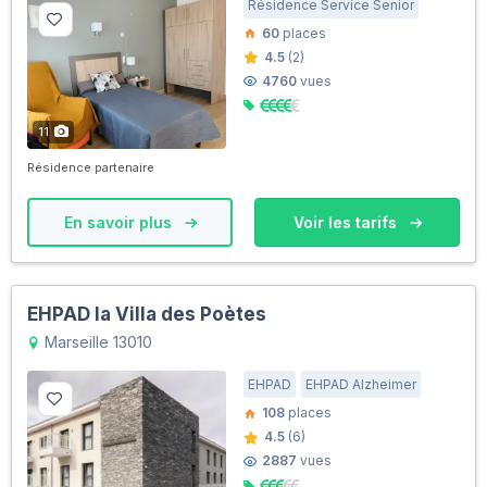
Résidence Service Senior
60
places
4.5
(2)
4760
vues
11
Résidence partenaire
En savoir plus
Voir les tarifs
EHPAD la Villa des Poètes
Marseille 13010
EHPAD
EHPAD Alzheimer
108
places
4.5
(6)
2887
vues