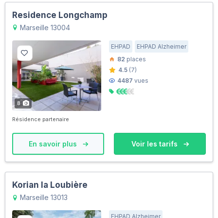
Residence Longchamp
Marseille 13004
EHPAD
EHPAD Alzheimer
82
places
4.5
(7)
4487
vues
8
Résidence partenaire
En savoir plus
Voir les tarifs
Korian la Loubière
Marseille 13013
EHPAD Alzheimer