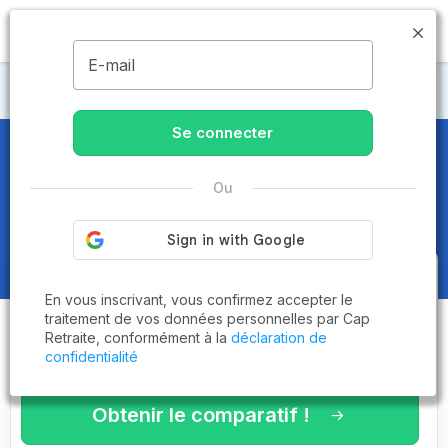
MENU
E-mail
Maisons de retraite Bouches-du-Rhône
Se connecter
Maisons de retraite et EHPAD
à
Ou
Marseille (13001)
Obtenez le
comparatif des
En vous inscrivant, vous confirmez accepter le
établissements
adaptés à vos
traitement de vos données personnelles par Cap
Retraite, conformément à la
déclaration de
critères en 3 minutes !
confidentialité
Obtenir le comparatif !