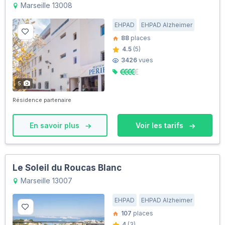
Marseille 13008
EHPAD
EHPAD Alzheimer
88
places
4.5
(5)
3426
vues
5
Résidence partenaire
En savoir plus
Voir les tarifs
Le Soleil du Roucas Blanc
Marseille 13007
EHPAD
EHPAD Alzheimer
107
places
4
(3)