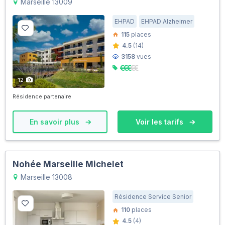
Marseille 13009
EHPAD
EHPAD Alzheimer
115
places
4.5
(14)
3158
vues
12
Résidence partenaire
En savoir plus
Voir les tarifs
Nohée Marseille Michelet
Marseille 13008
Résidence Service Senior
110
places
4.5
(4)