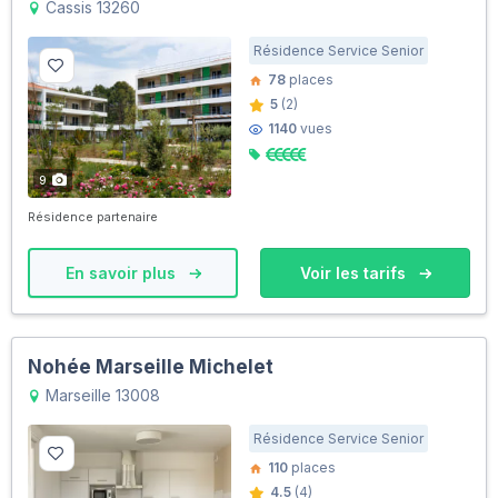
Cassis 13260
Résidence Service Senior
78
places
5
(2)
1140
vues
9
Résidence partenaire
En savoir plus
Voir les tarifs
Nohée Marseille Michelet
Marseille 13008
Résidence Service Senior
110
places
4.5
(4)