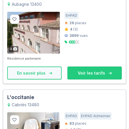
Aubagne 13400
EHPAD
26
places
4
(3)
3899
vues
4
Résidence partenaire
En savoir plus
Voir les tarifs
L'occitanie
Cabriès 13480
EHPAD
EHPAD Alzheimer
83
places