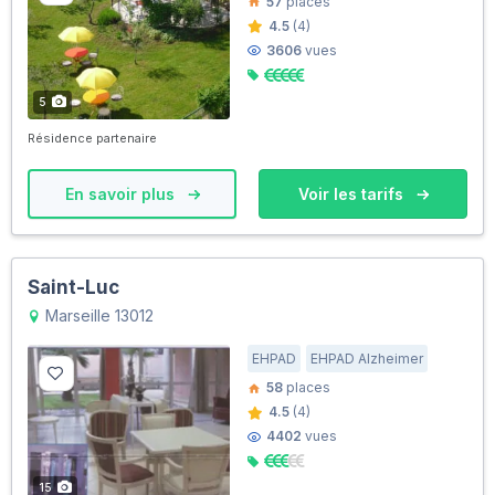
57
places
4.5
(4)
3606
vues
5
Résidence partenaire
En savoir plus
Voir les tarifs
Saint-Luc
Marseille 13012
EHPAD
EHPAD Alzheimer
58
places
4.5
(4)
4402
vues
15