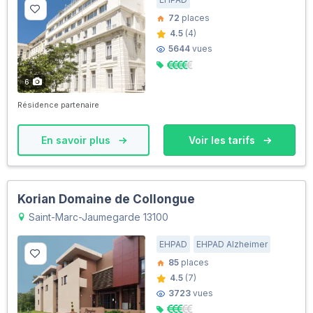
72
places
4.5
(4)
5644
vues
6
Résidence partenaire
En savoir plus
Voir les tarifs
Korian Domaine de Collongue
Saint-Marc-Jaumegarde 13100
EHPAD
EHPAD Alzheimer
85
places
4.5
(7)
3723
vues