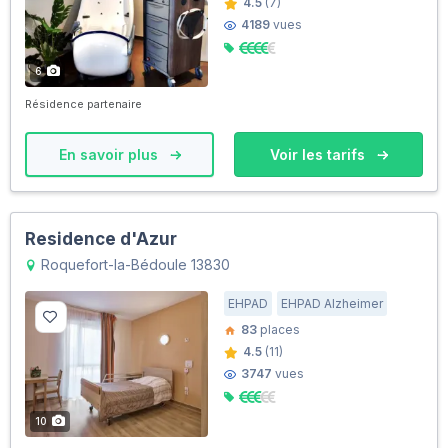
4.5
(7)
4189
vues
6
Résidence partenaire
En savoir plus
Voir les tarifs
Residence d'Azur
Roquefort-la-Bédoule 13830
EHPAD
EHPAD Alzheimer
83
places
4.5
(11)
3747
vues
10