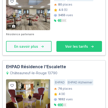
80
places
4.5
(5)
3455
vues
11
Résidence partenaire
En savoir plus
Voir les tarifs
EHPAD Résidence l'Escalette
Châteauneuf-le-Rouge 13790
EHPAD
EHPAD Alzheimer
76
places
4
(8)
1692
vues