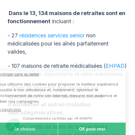
Dans le 13, 134 maisons de retraites sont en
fonctionnement
incluant :
- 27
résidences services senior
non
médicalisées pour les aînés parfaitement
valides,
- 107 maisons de retraite médicalisées (
EHPAD
)
pour les aînés dépendants et semi-autonomes,
- Dont 78 intégrant des unités de vie
spécialisées pour
les seniors atteints
d’Alzheimer et autres maladies
neurodégénératives
,
- Et des unités de soins de longue durée
(USLD) pour les résidents désorientés ou qui