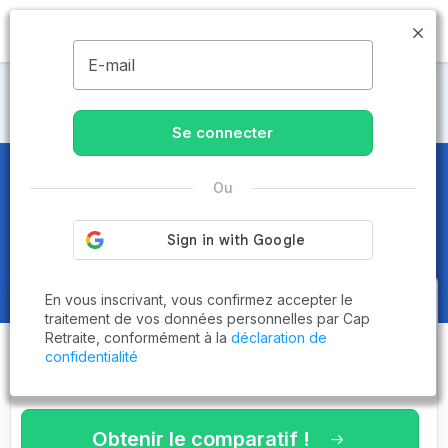
MENU
E-mail
Maisons de retraite Provence-Alpes-Côte
d'Azur
Se connecter
Maisons de retraite et EHPAD
Ou
dans les Bouches-du-Rhône (13)
En vous inscrivant, vous confirmez accepter le
Obtenez le
comparatif des
traitement de vos données personnelles par Cap
Retraite, conformément à la
déclaration de
établissements
adaptés à vos
confidentialité
critères en 3 minutes !
Obtenir le comparatif !