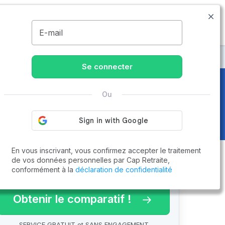
09.77.55.73.00
Disponible de 8h à 20h
MENU
E-mail
Se connecter
Ou
En vous inscrivant, vous confirmez accepter le traitement
de vos données personnelles par Cap Retraite,
conformément à la
déclaration de confidentialité
arif 2026 !
Obtenir le comparatif !
SERVICE GRATUIT et SANS ENGAGEMENT