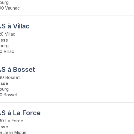
ourg
00 Vaunac
S à Villac
0 Villac
esse
ourg
0 Villac
S à Bosset
30 Bosset
esse
ourg
0 Bosset
S à La Force
30 La Force
esse
e Jean Miquel