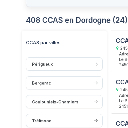
408 CCAS en Dordogne (24)
CCA
CCAS par villes
2450
Adr
Le B
Périgueux
2450
CCA
Bergerac
2451
Adr
Le B
Coulounieix-Chamiers
2451
Trélissac
CCAS