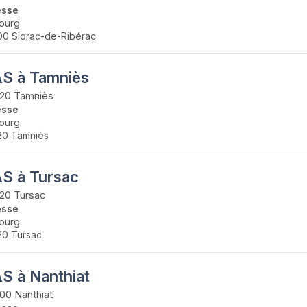
esse
ourg
0 Siorac-de-Ribérac
S à Tamniès
20 Tamniès
esse
ourg
20 Tamniès
S à Tursac
20 Tursac
esse
ourg
0 Tursac
S à Nanthiat
0 Nanthiat