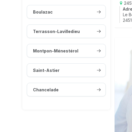
2451
Adr
Boulazac
Le B
2451
Terrasson-Lavilledieu
Montpon-Ménestérol
Saint-Astier
Chancelade