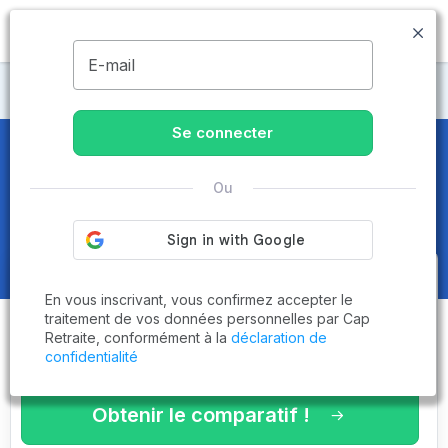
MENU
E-mail
CCAS
Se connecter
CCAS
dans le Gers (32) - Page 2
Ou
sur 6
Obtenez le
comparatif des
En vous inscrivant, vous confirmez accepter le
établissements
adaptés à vos
traitement de vos données personnelles par Cap
Retraite, conformément à la
déclaration de
critères en 3 minutes !
confidentialité
Obtenir le comparatif !