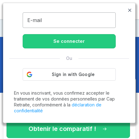
MENU
E-mail
CCAS
Se connecter
CCAS
en Gironde (33)
Ou
Obtenez le
comparatif des
En vous inscrivant, vous confirmez accepter le
établissements
adaptés à vos
traitement de vos données personnelles par Cap
Retraite, conformément à la
déclaration de
critères en 3 minutes !
confidentialité
Obtenir le comparatif !