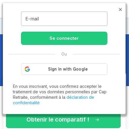
MENU
E-mail
CCAS
Se connecter
CCAS
en Haute-Garonne (31) -
Ou
Page 4 sur 8
Obtenez le
comparatif des
En vous inscrivant, vous confirmez accepter le
établissements
adaptés à vos
traitement de vos données personnelles par Cap
Retraite, conformément à la
déclaration de
critères en 3 minutes !
confidentialité
Obtenir le comparatif !