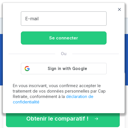
MENU
E-mail
CCAS
Se connecter
CCAS
dans les Pyrénées-
Ou
Atlantiques (64) - Page 9 sur 9
Obtenez le
comparatif des
En vous inscrivant, vous confirmez accepter le
établissements
adaptés à vos
traitement de vos données personnelles par Cap
Retraite, conformément à la
déclaration de
critères en 3 minutes !
confidentialité
Obtenir le comparatif !