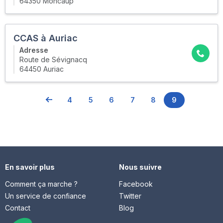
64350 Moncaup
CCAS à Auriac
Adresse
Route de Sévignacq
64450 Auriac
4
5
6
7
8
9
En savoir plus
Nous suivre
Comment ça marche ?
Facebook
Un service de confiance
Twitter
Contact
Blog