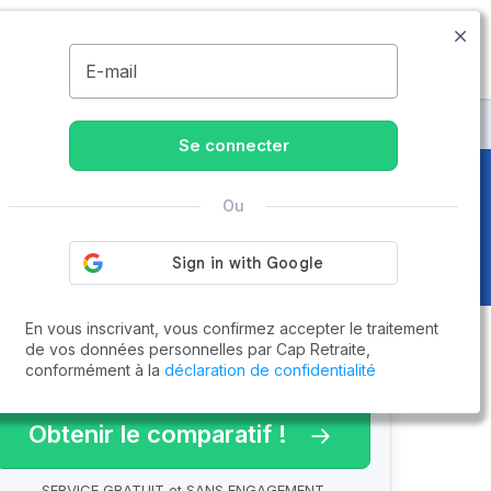
09.74.59.59.57
Disponible de 8h à 20h
MENU
E-mail
Se connecter
Ou
En vous inscrivant, vous confirmez accepter le traitement
de vos données personnelles par Cap Retraite,
conformément à la
déclaration de confidentialité
arif 2026 !
Obtenir le comparatif !
SERVICE GRATUIT et SANS ENGAGEMENT