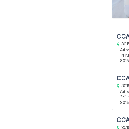
CCA
8015
Adr
14 r
8015
CCA
801
Adr
341 
801
CCA
801