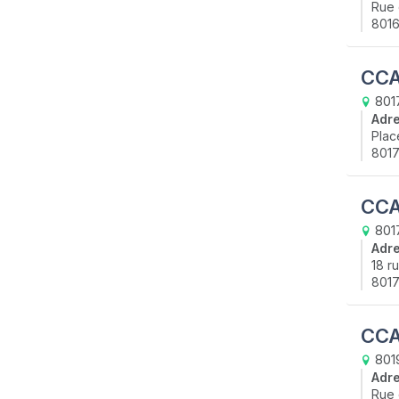
Rue 
8016
CCA
8017
Adr
Plac
8017
CCA
8017
Adr
18 r
8017
CCA
801
Adr
Rue 