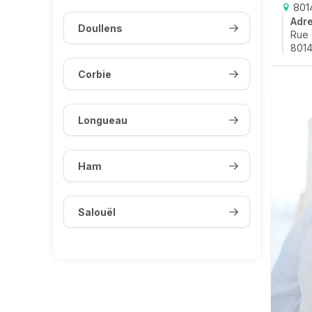
8014
Adr
Doullens
Rue 
8014
Corbie
Longueau
Ham
Salouël