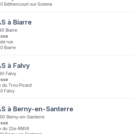
0 Béthencourt-sur-Somme
S à Biarre
0 Biarre
esse
de rue
0 Biarre
S à Falvy
0 Falvy
esse
e du Trou-Picard
0 Falvy
S à Berny-en-Santerre
00 Berny-en-Santerre
esse
e du 22e-RMVE