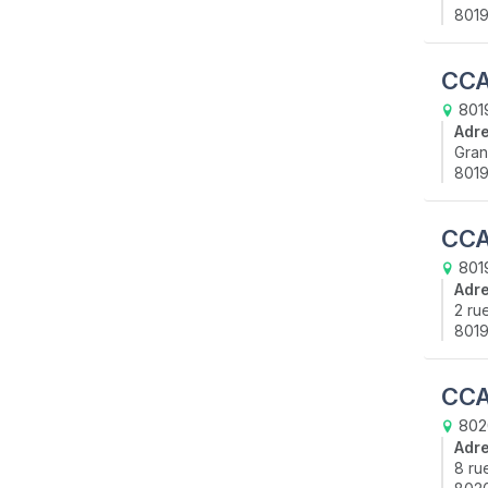
8019
CCA
8019
Adr
Gran
8019
CCA
8019
Adr
2 ru
8019
CCA
802
Adr
8 ru