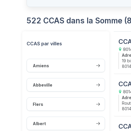
522 CCAS dans la Somme (
CCA
CCAS par villes
8014
Adr
19 b
Amiens
8014
CCA
Abbeville
8014
Adr
Rout
Flers
8014
Albert
CCA