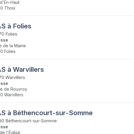
d'En-Haut
0 Thoix
S à Folies
0 Folies
esse
e de la Mairie
0 Folies
S à Warvillers
0 Warvillers
esse
ue de Rouvroy
0 Warvillers
S à Béthencourt-sur-Somme
90 Béthencourt-sur-Somme
esse
de l'Église