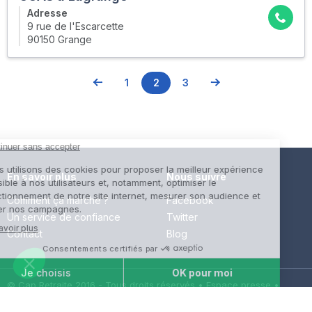
Adresse
9 rue de l'Escarcette
90150 Grange
1
2
3
En savoir plus
Nous suivre
Comment ça marche ?
Facebook
Un service de confiance
Twitter
Contact
Blog
© Cap Retraite 2016 - Tous droits réservés •
Espace presse
•
Espace emploi
•
Contact
•
Mentions légales
•
Politique de
confidentialité
•
Cookies
•
Charte des avis