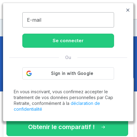
MENU
E-mail
CCAS
Se connecter
CCAS
dans le Territoire-de-
Ou
Belfort (90) - Page 2 sur 3
Obtenez le
comparatif des
En vous inscrivant, vous confirmez accepter le
établissements
adaptés à vos
traitement de vos données personnelles par Cap
Retraite, conformément à la
déclaration de
critères en 3 minutes !
confidentialité
Obtenir le comparatif !