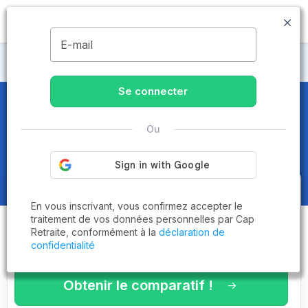
MENU
E-mail
Maisons de retraite Haut-Rhin
Se connecter
Maisons de retraite et EHPAD
à
Ou
Beblenheim (68980)
Obtenez le
comparatif des
En vous inscrivant, vous confirmez accepter le
établissements
adaptés à vos
traitement de vos données personnelles par Cap
Retraite, conformément à la
déclaration de
critères en 3 minutes !
confidentialité
Obtenir le comparatif !