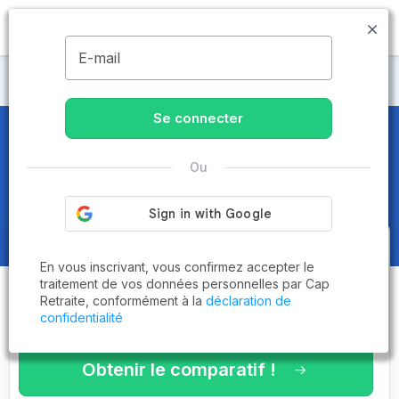
MENU
E-mail
CCAS
Se connecter
CCAS
dans le Cher (18)
Ou
Obtenez le
comparatif des
En vous inscrivant, vous confirmez accepter le
établissements
adaptés à vos
traitement de vos données personnelles par Cap
Retraite, conformément à la
déclaration de
critères en 3 minutes !
confidentialité
Obtenir le comparatif !