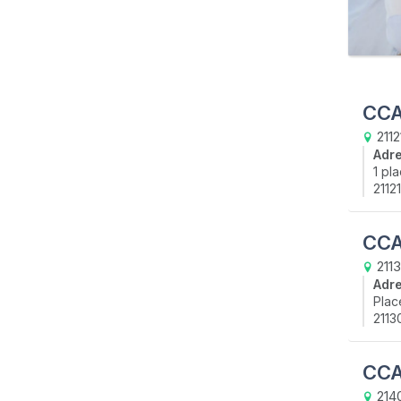
CCA
2112
Adr
1 pl
2112
CCA
211
Adr
Plac
2113
CCA
2140