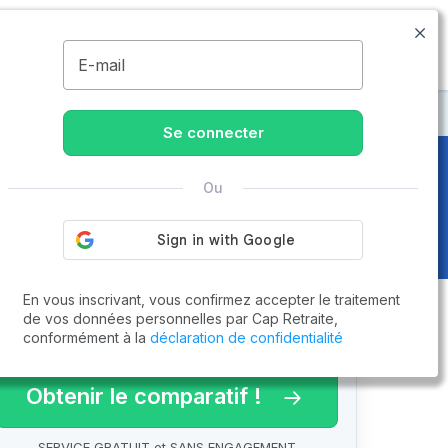
09.74.59.59.57
Disponible de 8h à 20h
MENU
E-mail
Se connecter
Ou
En vous inscrivant, vous confirmez accepter le traitement
de vos données personnelles par Cap Retraite,
conformément à la
déclaration de confidentialité
arif 2026 !
Obtenir le comparatif !
SERVICE GRATUIT et SANS ENGAGEMENT