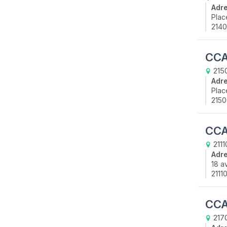
Adr
Plac
2140
CCA
215
Adr
Plac
2150
CCA
2111
Adr
18 a
2111
CCA
2170