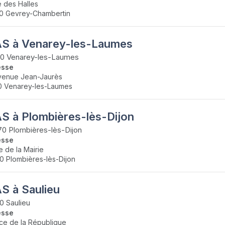
e des Halles
0 Gevrey-Chambertin
S à Venarey-les-Laumes
50 Venarey-les-Laumes
esse
venue Jean-Jaurès
0 Venarey-les-Laumes
S à Plombières-lès-Dijon
0 Plombières-lès-Dijon
esse
e de la Mairie
0 Plombières-lès-Dijon
S à Saulieu
0 Saulieu
esse
ace de la République