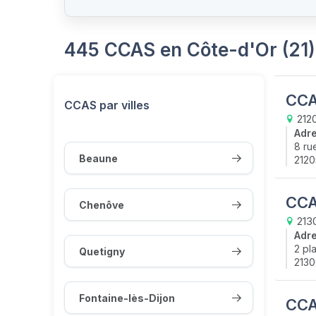
445 CCAS en Côte-d'Or (21)
CCA
CCAS par villes
212
Adr
8 ru
Beaune
2120
CCA
Chenôve
213
Adr
2 pl
Quetigny
213
Fontaine-lès-Dijon
CCA