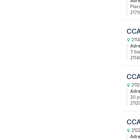
Adr
Plac
2170
CCA
211
Adr
7 bi
2114
CCAS
2112
Adr
20 p
21120
CCA
212
Adr