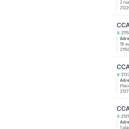
2 ru
2122
CCA
211
Adr
18 a
2115
CCA
2137
Adr
Plac
2137
CCA
2121
Adr
1 pl