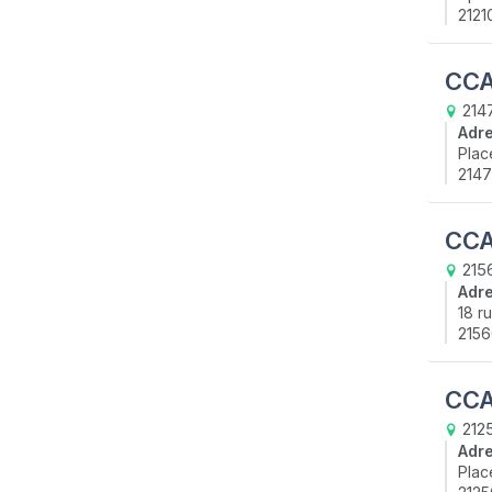
2121
CCA
2147
Adr
Plac
2147
CCA
2156
Adr
18 r
2156
CCA
2125
Adr
Plac