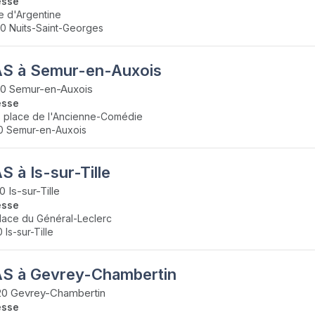
esse
e d'Argentine
0 Nuits-Saint-Georges
S à Semur-en-Auxois
40 Semur-en-Auxois
esse
s place de l'Ancienne-Comédie
0 Semur-en-Auxois
 à Is-sur-Tille
0 Is-sur-Tille
esse
lace du Général-Leclerc
 Is-sur-Tille
S à Gevrey-Chambertin
20 Gevrey-Chambertin
esse