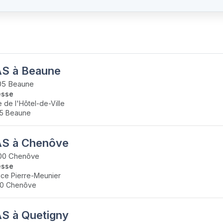
S à Beaune
05 Beaune
esse
e de l'Hôtel-de-Ville
5 Beaune
S à Chenôve
00 Chenôve
esse
ace Pierre-Meunier
00 Chenôve
S à Quetigny