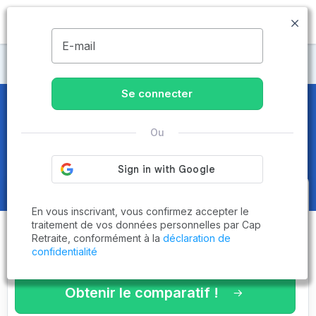
MENU
E-mail
CCAS
Se connecter
CCAS
dans le Finistère (29)
Ou
Obtenez le
comparatif des
En vous inscrivant, vous confirmez accepter le
établissements
adaptés à vos
traitement de vos données personnelles par Cap
Retraite, conformément à la
déclaration de
critères en 3 minutes !
confidentialité
Obtenir le comparatif !