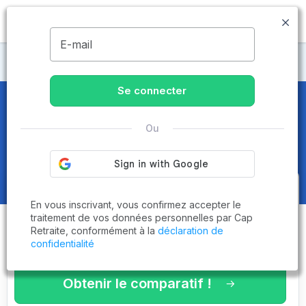
MENU
E-mail
CCAS
Se connecter
CCAS
en Haute-Marne (52) -
Ou
Page 4 sur 7
Obtenez le
comparatif des
En vous inscrivant, vous confirmez accepter le
établissements
adaptés à vos
traitement de vos données personnelles par Cap
Retraite, conformément à la
déclaration de
critères en 3 minutes !
confidentialité
Obtenir le comparatif !