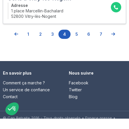
Adresse
1 place Marcellin-Bachalard
52800 Vitry-lès-Nogent
1
2
3
4
5
6
7
En savoir plus
Nous suivre
Comment ça marche ?
Facebook
Un service de confiance
Twitter
Contact
Blog
© Cap Retraite 2016 - Tous droits réservés •
Espace presse
•
Espace emploi
•
Contact
•
Mentions légales
•
Politique de
confidentialité
•
Cookies
•
Charte des avis