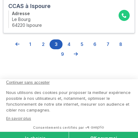
CCAS à Ispoure
Adresse
Le Bourg
64220 Ispoure
1
2
3
4
5
6
7
8
9
En savoir plus
Nous suivre
Comment ça marche ?
Facebook
Un service de confiance
Twitter
Contact
Blog