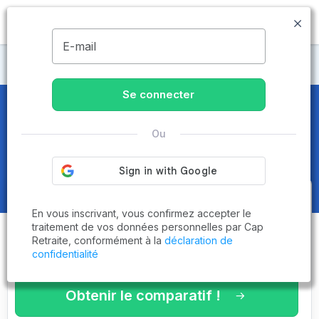
MENU
E-mail
CCAS
Se connecter
CCAS
dans les Pyrénées-
Ou
Atlantiques (64) - Page 3 sur 9
Obtenez le
comparatif des
En vous inscrivant, vous confirmez accepter le
établissements
adaptés à vos
traitement de vos données personnelles par Cap
Retraite, conformément à la
déclaration de
critères en 3 minutes !
confidentialité
Obtenir le comparatif !