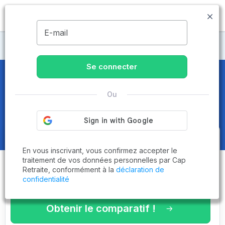
MENU
E-mail
CCAS
Se connecter
CCAS
dans le Tarn (81) - Page 6
Ou
sur 6
Obtenez le
comparatif des
En vous inscrivant, vous confirmez accepter le
établissements
adaptés à vos
traitement de vos données personnelles par Cap
Retraite, conformément à la
déclaration de
critères en 3 minutes !
confidentialité
Obtenir le comparatif !