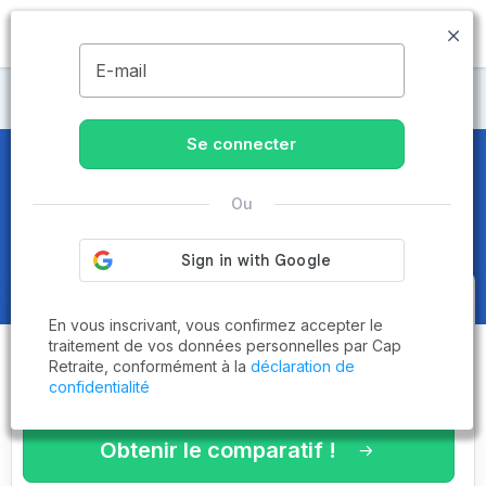
MENU
E-mail
CCAS
Se connecter
CCAS
dans le Val-de-Marne (94)
Ou
Obtenez le
comparatif des
En vous inscrivant, vous confirmez accepter le
établissements
adaptés à vos
traitement de vos données personnelles par Cap
Retraite, conformément à la
déclaration de
critères en 3 minutes !
confidentialité
Obtenir le comparatif !