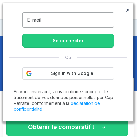
MENU
E-mail
CCAS
Se connecter
CCAS
dans l'Yonne (89)
Ou
Obtenez le
comparatif des
En vous inscrivant, vous confirmez accepter le
établissements
adaptés à vos
traitement de vos données personnelles par Cap
Retraite, conformément à la
déclaration de
critères en 3 minutes !
confidentialité
Obtenir le comparatif !