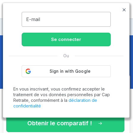
MENU
E-mail
CLIC
Se connecter
CLIC
dans les Ardennes (08)
Ou
Obtenez le
comparatif des
En vous inscrivant, vous confirmez accepter le
établissements
adaptés à vos
traitement de vos données personnelles par Cap
Retraite, conformément à la
déclaration de
critères en 3 minutes !
confidentialité
Obtenir le comparatif !