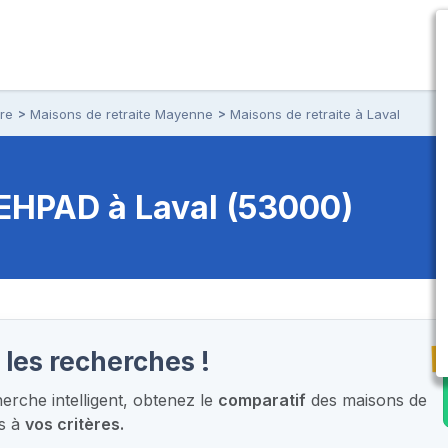
ire
Maisons de retraite Mayenne
Maisons de retraite à Laval
t EHPAD
à Laval (53000)
T
 les recherches !
rche intelligent,
obtenez le
comparatif
des maisons de
es à
vos critères.