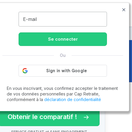
09.74.59.59.57
Disponible de 8h à 20h
MENU
E-mail
Se connecter
Ou
En vous inscrivant, vous confirmez accepter le traitement
de vos données personnelles par Cap Retraite,
conformément à la
déclaration de confidentialité
arif 2026 !
Obtenir le comparatif !
SERVICE GRATUIT et SANS ENGAGEMENT