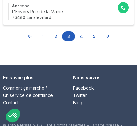
Adresse
L'Envers Rue de la Mairie
73480 Lanslevillard
1
2
3
4
5
En savoir plus
Nous suivre
Comment ça marche ?
Facebook
Un service de confiance
Twitter
Contact
Blog
© Cap Retraite 2016 - Tous droits réservés •
Espace presse
•
Espace emploi
•
Contact
•
Mentions légales
•
Politique de
confidentialité
•
Cookies
•
Charte des avis