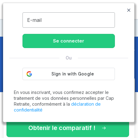
MENU
E-mail
CCAS
Se connecter
CCAS
en Savoie (73) - Page 3 sur
Ou
5
Obtenez le
comparatif des
En vous inscrivant, vous confirmez accepter le
établissements
adaptés à vos
traitement de vos données personnelles par Cap
Retraite, conformément à la
déclaration de
critères en 3 minutes !
confidentialité
Obtenir le comparatif !