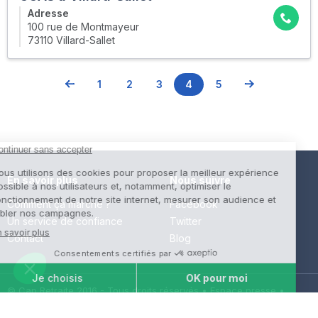
Adresse
100 rue de Montmayeur
73110 Villard-Sallet
1
2
3
4
5
En savoir plus
Nous suivre
Comment ça marche ?
Facebook
Un service de confiance
Twitter
Contact
Blog
© Cap Retraite 2016 - Tous droits réservés •
Espace presse
•
Espace emploi
•
Contact
•
Mentions légales
•
Politique de
confidentialité
•
Cookies
•
Charte des avis