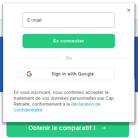
MENU
E-mail
CCAS
Se connecter
CCAS
en Savoie (73) - Page 4 sur
Ou
5
Obtenez le
comparatif des
En vous inscrivant, vous confirmez accepter le
établissements
adaptés à vos
traitement de vos données personnelles par Cap
Retraite, conformément à la
déclaration de
critères en 3 minutes !
confidentialité
Obtenir le comparatif !