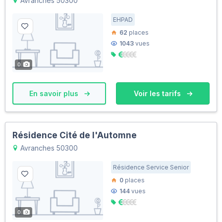
Avranches 50300
EHPAD
62
places
1043
vues
0
En savoir plus
Voir les tarifs
Résidence Cité de l'Automne
Avranches 50300
Résidence Service Senior
0
places
144
vues
0