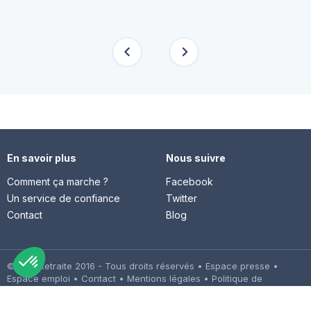
En savoir plus
Nous suivre
Comment ça marche ?
Facebook
Un service de confiance
Twitter
Contact
Blog
© Cap Retraite 2016 - Tous droits réservés •
Espace presse
•
Espace emploi
•
Contact
•
Mentions légales
•
Politique de
confidentialité
•
Cookies
•
Charte des avis