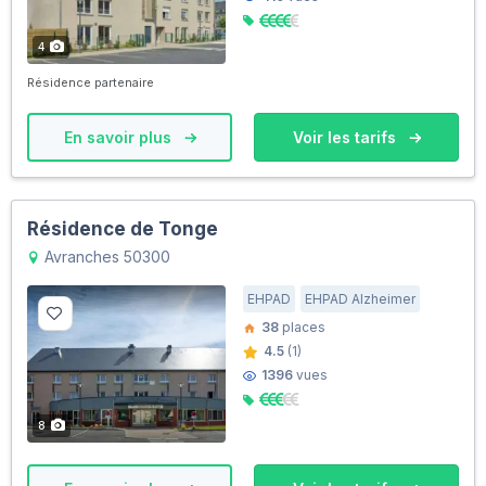
4
Résidence partenaire
En savoir plus
Voir les tarifs
Résidence de Tonge
Avranches 50300
EHPAD
EHPAD Alzheimer
38
places
4.5
(1)
1396
vues
8