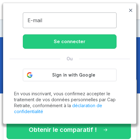
MENU
E-mail
Maisons de retraite Manche
Se connecter
Maisons de retraite et EHPAD
à
Ou
Avranches (50300)
Obtenez le
comparatif des
En vous inscrivant, vous confirmez accepter le
établissements
adaptés à vos
traitement de vos données personnelles par Cap
Retraite, conformément à la
déclaration de
critères en 3 minutes !
confidentialité
Obtenir le comparatif !