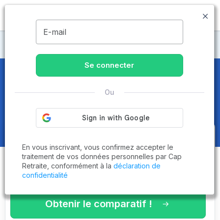
MENU
E-mail
Maisons de retraite Manche
Se connecter
Maisons de retraite et EHPAD
à
Ou
La Haye-du-Puits (50250)
Obtenez le
comparatif des
En vous inscrivant, vous confirmez accepter le
établissements
adaptés à vos
traitement de vos données personnelles par Cap
Retraite, conformément à la
déclaration de
critères en 3 minutes !
confidentialité
Obtenir le comparatif !