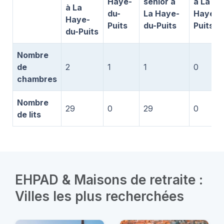
Haye-
senior à
à La
à La
du-
La Haye-
Haye-d
Haye-
Puits
du-Puits
Puits
du-Puits
Nombre
de
2
1
1
0
chambres
Nombre
29
0
29
0
de lits
EHPAD & Maisons de retraite :
Villes les plus recherchées