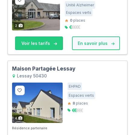
Unité Alzheimer
Espaces verts
0
places
2
Voir les tarifs
En savoir plus
Maison Partagée Lessay
Lessay 50430
EHPAD
Espaces verts
8
places
4
Résidence partenaire