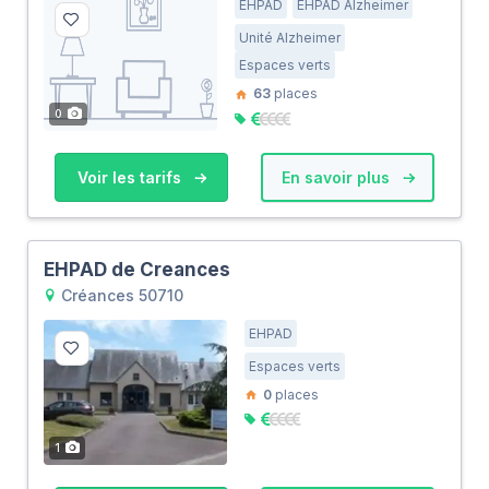
EHPAD
EHPAD Alzheimer
Unité Alzheimer
Espaces verts
63
places
0
Voir les tarifs
En savoir plus
EHPAD de Creances
Créances 50710
EHPAD
Espaces verts
0
places
1