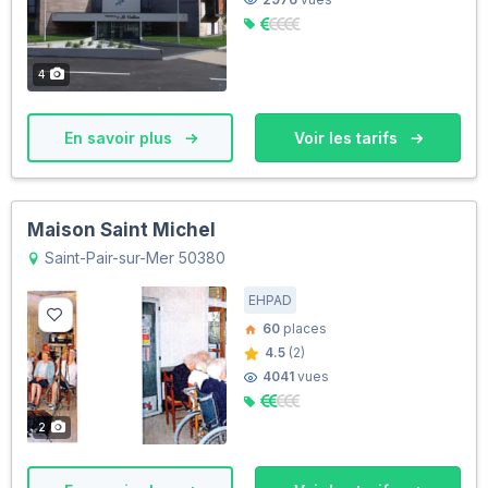
4
En savoir plus
Voir les tarifs
Maison Saint Michel
Saint-Pair-sur-Mer 50380
EHPAD
60
places
4.5
(2)
4041
vues
2