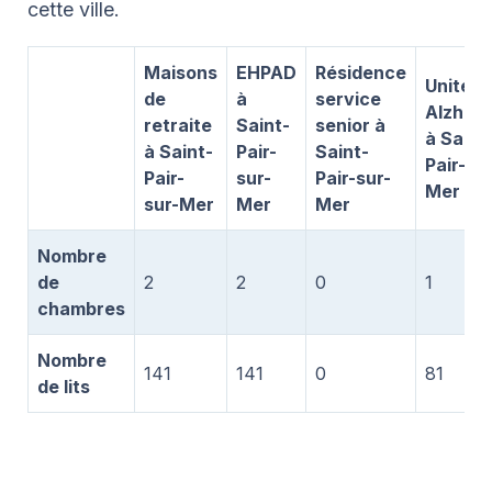
cette ville.
Maisons
EHPAD
Résidence
Unité
de
à
service
Alzhei
retraite
Saint-
senior à
à Saint
à Saint-
Pair-
Saint-
Pair-su
Pair-
sur-
Pair-sur-
Mer
sur-Mer
Mer
Mer
Nombre
de
2
2
0
1
chambres
Nombre
141
141
0
81
de lits