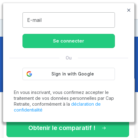
MENU
E-mail
Maisons de retraite Manche
Se connecter
Maisons de retraite et EHPAD
à
Ou
Saint-Pair-sur-Mer (50380)
Obtenez le
comparatif des
En vous inscrivant, vous confirmez accepter le
établissements
adaptés à vos
traitement de vos données personnelles par Cap
Retraite, conformément à la
déclaration de
critères en 3 minutes !
confidentialité
Obtenir le comparatif !