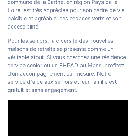
commune de la Sarthe, en région Pays de la
Loire, est très appréciée pour son cadre de vie
paisible et agréable, ses espaces verts et son
accessibilité.
Pour les seniors, la diversité des nouvelles
maisons de retraite se présente comme un
véritable atout. Si vous cherchez une résidence
service senior ou un EHPAD au Mans, profitez
d’un accompagnement sur mesure. Notre
service d'aide aux seniors et leur famille est
gratuit et sans engagement.