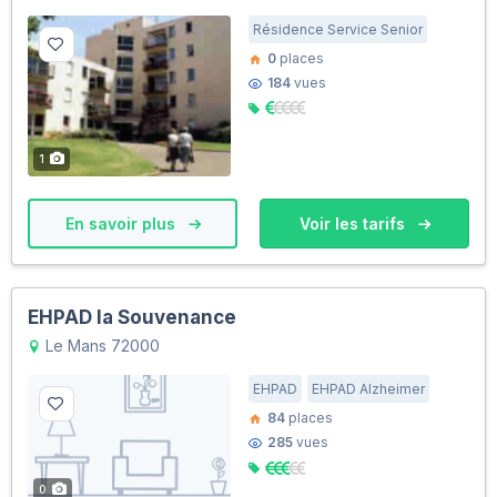
Résidence Service Senior
0
places
184
vues
1
En savoir plus
Voir les tarifs
EHPAD la Souvenance
Le Mans 72000
EHPAD
EHPAD Alzheimer
84
places
285
vues
0