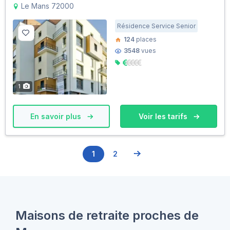
Le Mans 72000
Résidence Service Senior
124
places
3548
vues
1
En savoir plus
Voir les tarifs
1
2
Maisons de retraite proches de