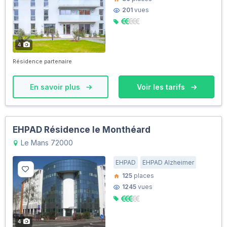
201
vues
4
Résidence partenaire
En savoir plus
Voir les tarifs
EHPAD Résidence le Monthéard
Le Mans 72000
EHPAD
EHPAD Alzheimer
125
places
1245
vues
4