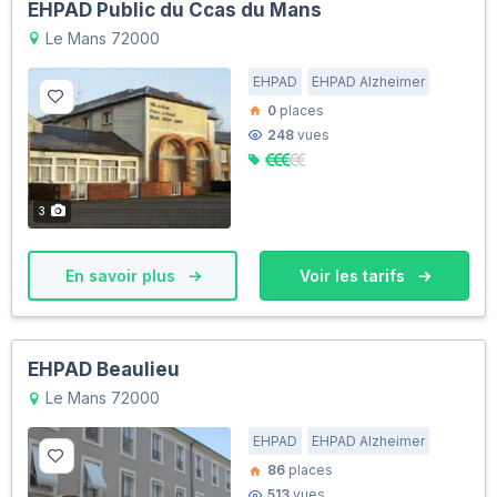
EHPAD Public du Ccas du Mans
Le Mans 72000
EHPAD
EHPAD Alzheimer
0
places
248
vues
3
En savoir plus
Voir les tarifs
EHPAD Beaulieu
Le Mans 72000
EHPAD
EHPAD Alzheimer
86
places
513
vues