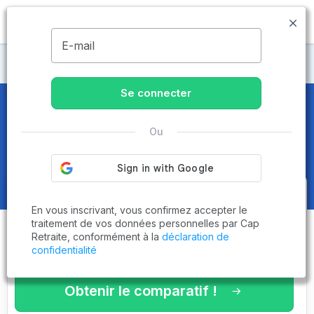
MENU
E-mail
Maisons de retraite Sarthe
Se connecter
Maisons de retraite et EHPAD
au
Ou
Mans (72000)
Obtenez le
comparatif des
En vous inscrivant, vous confirmez accepter le
établissements
adaptés à vos
traitement de vos données personnelles par Cap
Retraite, conformément à la
déclaration de
critères en 3 minutes !
confidentialité
Obtenir le comparatif !