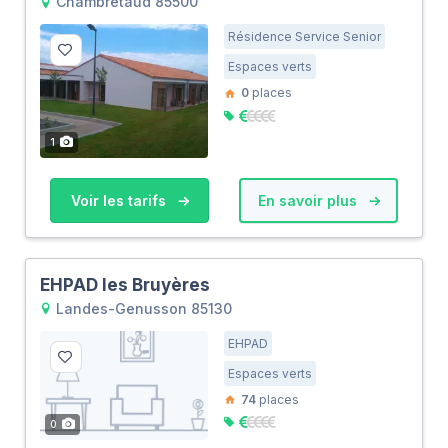
Chambretaud 85500
Résidence Service Senior
Espaces verts
0
places
1
Voir les tarifs
En savoir plus
EHPAD les Bruyères
Landes-Genusson 85130
EHPAD
Espaces verts
74
places
0