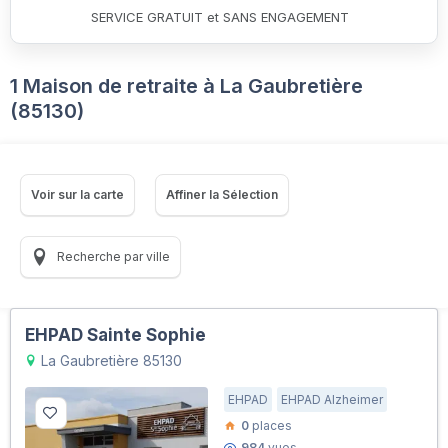
SERVICE GRATUIT et SANS ENGAGEMENT
1 Maison de retraite à La Gaubretière
(85130)
Voir sur la carte
Affiner la Sélection
Recherche par ville
EHPAD Sainte Sophie
La Gaubretière 85130
EHPAD
EHPAD Alzheimer
0
places
984
vues