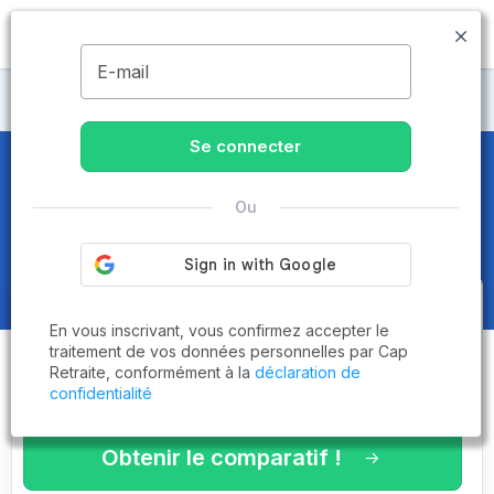
MENU
E-mail
Maisons de retraite Vendée
Se connecter
Maisons de retraite et EHPAD
à
Ou
Saint-Florent-des-Bois (85310)
Obtenez le
comparatif des
En vous inscrivant, vous confirmez accepter le
établissements
adaptés à vos
traitement de vos données personnelles par Cap
Retraite, conformément à la
déclaration de
critères en 3 minutes !
confidentialité
Obtenir le comparatif !