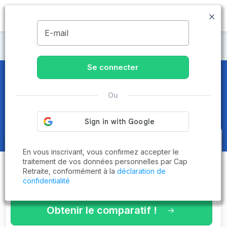
MENU
E-mail
Maisons de retraite Charente-Maritime
Se connecter
Maisons de retraite et EHPAD
à
Ou
Rochefort (17300)
Obtenez le
comparatif des
En vous inscrivant, vous confirmez accepter le
établissements
adaptés à vos
traitement de vos données personnelles par Cap
Retraite, conformément à la
déclaration de
critères en 3 minutes !
confidentialité
Obtenir le comparatif !