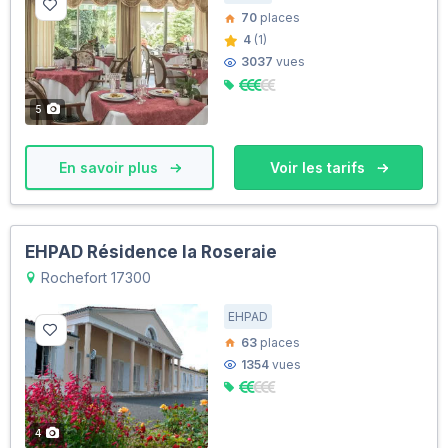
70
places
4
(1)
3037
vues
5
En savoir plus
Voir les tarifs
EHPAD Résidence la Roseraie
Rochefort 17300
EHPAD
63
places
1354
vues
4