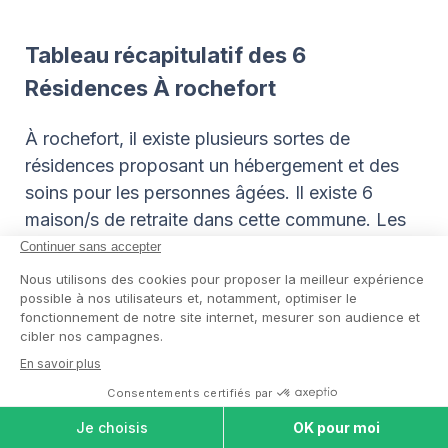
Tableau récapitulatif des 6
Résidences À rochefort
À rochefort, il existe plusieurs sortes de
résidences proposant un hébergement et des
soins pour les personnes âgées. Il existe 6
maison/s de retraite dans cette commune. Les
résidences services séniors sont au nombre de
2, les EHPAD au nombre de 4 et ceux qui
comprennent une unité Alzheimer sont au
nombre de 0. Voici le panorama des
établissements d’hébergement disponibles dans
cette ville.
Maisons
Résidence
Un