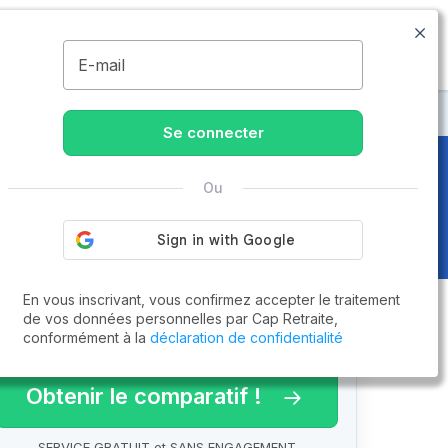
05.79.99.00.10
Disponible de 8h à 20h
MENU
E-mail
à Saint-Georges-de-Didonne
Se connecter
Ou
idonne (17110)
En vous inscrivant, vous confirmez accepter le traitement
de vos données personnelles par Cap Retraite,
conformément à la
déclaration de confidentialité
arif 2026 !
Obtenir le comparatif !
SERVICE GRATUIT et SANS ENGAGEMENT