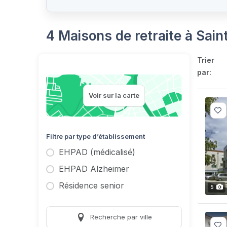
4 Maisons de retraite à Sai
Trier
par:
Voir sur la carte
Filtre par type d’établissement
EHPAD (médicalisé)
EHPAD Alzheimer
Résidence senior
5
Recherche par ville