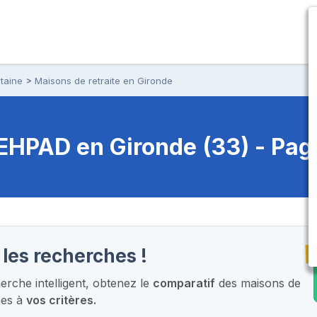
taine
Maisons de retraite en Gironde
t EHPAD
en Gironde (33) - Pag
T
 les recherches !
rche intelligent,
obtenez le
comparatif
des maisons de
ées à
vos critères.