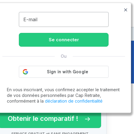
09.77.55.73.00
Disponible de 8h à 20h
MENU
E-mail
Se connecter
Ou
e 6 sur 6
En vous inscrivant, vous confirmez accepter le traitement
de vos données personnelles par Cap Retraite,
conformément à la
déclaration de confidentialité
arif 2026 !
Obtenir le comparatif !
SERVICE GRATUIT et SANS ENGAGEMENT