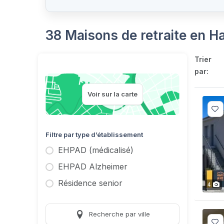
38 Maisons de retraite en H
Trier
par:
Voir sur la carte
Filtre par type d’établissement
EHPAD (médicalisé)
EHPAD Alzheimer
Résidence senior
4
Recherche par ville