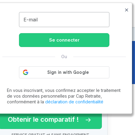
09.74.59.59.57
Disponible de 8h à 20h
MENU
E-mail
Se connecter
Ou
En vous inscrivant, vous confirmez accepter le traitement
de vos données personnelles par Cap Retraite,
conformément à la
déclaration de confidentialité
arif 2026 !
Obtenir le comparatif !
SERVICE GRATUIT et SANS ENGAGEMENT