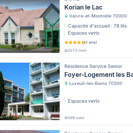
Korian le Lac
Vaivre-et-Montoille 70000
Capacité d'accueil : 78 lits
Espaces verts
(2 avis)
3273 vues
Résidence Service Senior
Foyer-Logement les B
Luxeuil-les-Bains 70300
Espaces verts
268 vues