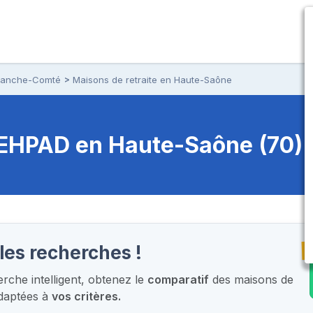
Franche-Comté
Maisons de retraite en Haute-Saône
t EHPAD
en Haute-Saône (70)
T
les recherches !
che intelligent,
obtenez le
comparatif
des maisons de
adaptées à
vos critères.