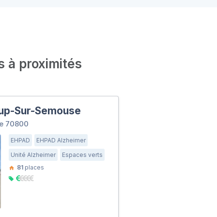
s à proximités
oup-Sur-Semouse
e 70800
EHPAD
EHPAD Alzheimer
Unité Alzheimer
Espaces verts
81
places