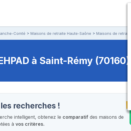
Franche-Comté
Maisons de retraite Haute-Saône
Maisons de retrait
t EHPAD
à Saint-Rémy (70160)
T
les recherches !
rche intelligent,
obtenez le
comparatif
des maisons de
ptées à
vos critères.