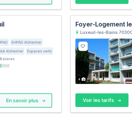
il
Foyer-Logement le
Luxeuil-les-Bains 7030
HPAD
EHPAD Alzheimer
ité Alzheimer
Espaces verts
0
places
4
Voir les tarifs
En savoir plus