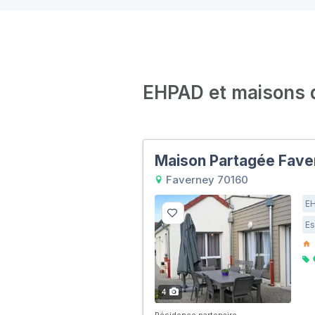
EHPAD et maisons de
Maison Partagée Fave
Faverney 70160
E
Es
4
Résidence partenaire