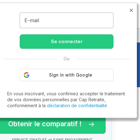
09.74.59.59.57
Disponible de 8h à 20h
MENU
E-mail
e à Saint-Rémy
Se connecter
Ou
En vous inscrivant, vous confirmez accepter le traitement
de vos données personnelles par Cap Retraite,
conformément à la
déclaration de confidentialité
arif 2026 !
Obtenir le comparatif !
SERVICE GRATUIT et SANS ENGAGEMENT