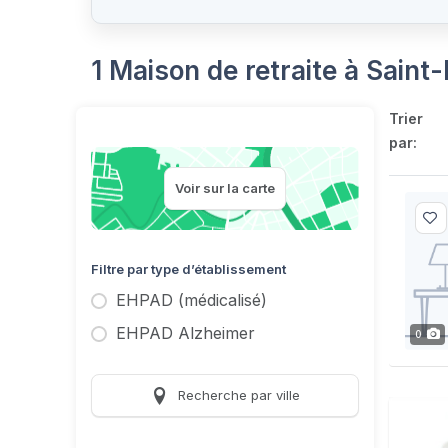
1 Maison de retraite à Sain
Trier
par:
Voir sur la carte
Filtre par type d’établissement
EHPAD (médicalisé)
EHPAD Alzheimer
0
Recherche par ville