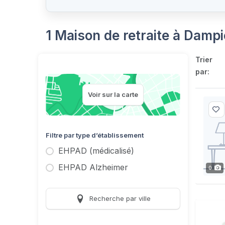
1 Maison de retraite à Damp
Trier
par:
Voir sur la carte
Filtre par type d’établissement
EHPAD (médicalisé)
EHPAD Alzheimer
0
Recherche par ville