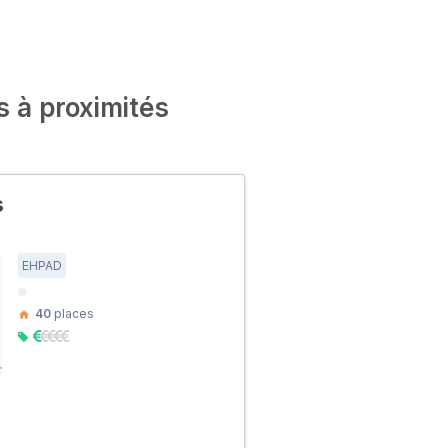
s à proximités
s
EHPAD
40
places