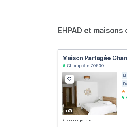
EHPAD et maisons de
Maison Partagée Cham
Champlitte 70600
E
Es
4
Résidence partenaire