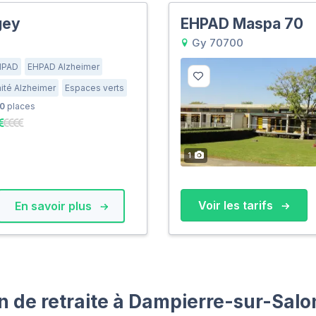
gey
EHPAD Maspa 70
Gy 70700
HPAD
EHPAD Alzheimer
ité Alzheimer
Espaces verts
0
places
1
Voir les tarifs
En savoir plus
 de retraite à Dampierre-sur-Sal