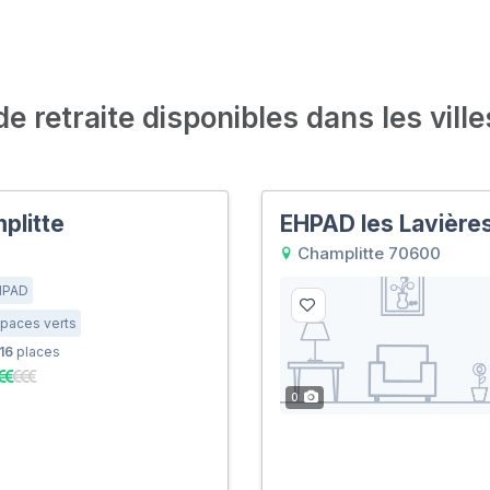
 retraite disponibles dans les ville
plitte
EHPAD les Lavière
Champlitte 70600
HPAD
paces verts
16
places
0