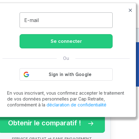
09.74.59.59.57
Disponible de 8h à 20h
MENU
E-mail
e à Dampierre-sur-Salon
Se connecter
Ou
n (70180)
En vous inscrivant, vous confirmez accepter le traitement
de vos données personnelles par Cap Retraite,
conformément à la
déclaration de confidentialité
arif 2026 !
Obtenir le comparatif !
SERVICE GRATUIT et SANS ENGAGEMENT