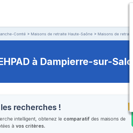
Franche-Comté
Maisons de retraite Haute-Saône
Maisons de retrait
t EHPAD
à Dampierre-sur-Salo
T
les recherches !
rche intelligent,
obtenez le
comparatif
des maisons de
ptées à
vos critères.