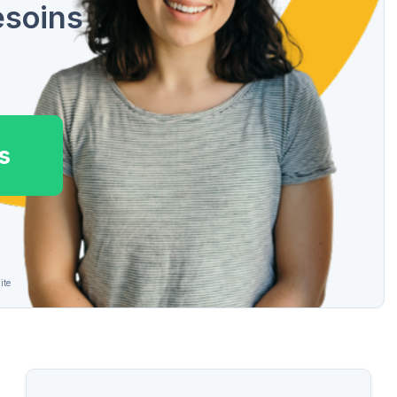
esoins
s
ite