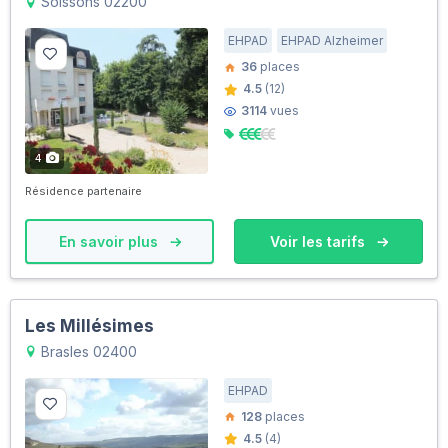
Soissons 02200
EHPAD
EHPAD Alzheimer
36
places
4.5
(12)
3114
vues
4
Résidence partenaire
En savoir plus
Voir les tarifs
Les Millésimes
Brasles 02400
EHPAD
128
places
4.5
(4)