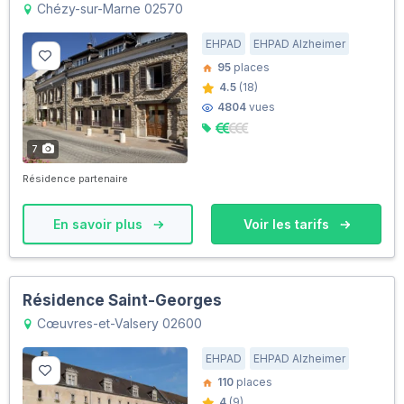
Chézy-sur-Marne 02570
EHPAD
EHPAD Alzheimer
95
places
4.5
(18)
4804
vues
7
Résidence partenaire
En savoir plus
Voir les tarifs
Résidence Saint-Georges
Cœuvres-et-Valsery 02600
EHPAD
EHPAD Alzheimer
110
places
4
(9)