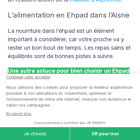
L’alimentation en Ehpad dans l’Aisne
La nourriture dans l’ehpad est un élément
important à considérer, car votre proche va y
rester un bon bout de temps. Les repas sains et
équilibrés sont de bonnes pistes à suivre.
Une autre astuce pour bien choisir un Ehpad
est également de se référer aux avis sur les
Ehpad dans l’Aisne.
Les avis sont postés par
ceux ou celles qui ont eu une expérience avec la
maison de retraite qui vous intéresse. Il vous
suffit de consulter les ehpad dans l’Aisne qui
ont eu le plus de retours favorables.
Tableau récapitulatif de la