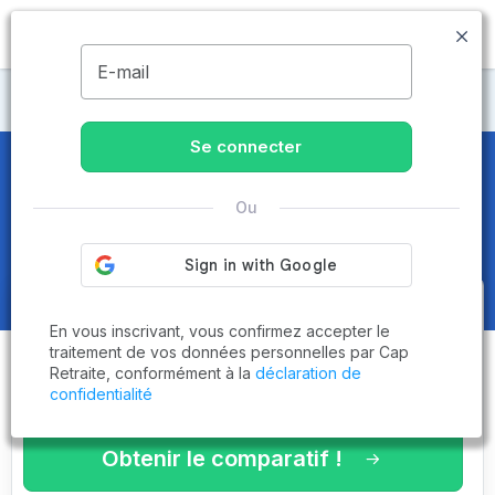
MENU
E-mail
Maisons de retraite Hauts-de-France
Se connecter
Maisons de retraite et EHPAD
Ou
dans l'Aisne (02)
Obtenez le
comparatif des
En vous inscrivant, vous confirmez accepter le
établissements
adaptés à vos
traitement de vos données personnelles par Cap
Retraite, conformément à la
déclaration de
critères en 3 minutes !
confidentialité
Obtenir le comparatif !