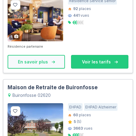
Résidence Service Senior
92
places
441
vues
6
Résidence partenaire
En savoir plus
Voir les tarifs
Maison de Retraite de Buironfosse
Buironfosse 02620
EHPAD
EHPAD Alzheimer
60
places
5
(5)
3663
vues