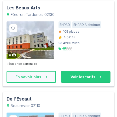
Les Beaux Arts
Fère-en-Tardenois 02130
EHPAD
EHPAD Alzheimer
105
places
4.5
(14)
4260
vues
6
Résidence partenaire
En savoir plus
Voir les tarifs
De l'Escaut
Beaurevoir 02110
EHPAD
EHPAD Alzheimer