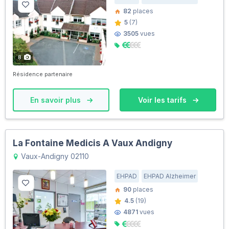
82
places
5
(7)
3505
vues
8
Résidence partenaire
En savoir plus
Voir les tarifs
La Fontaine Medicis A Vaux Andigny
Vaux-Andigny 02110
EHPAD
EHPAD Alzheimer
90
places
4.5
(19)
4871
vues