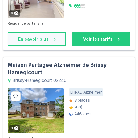
6
Résidence partenaire
En savoir plus
Voir les tarifs
Maison Partagée Alzheimer de Brissy
Hamegicourt
Brissy-Hamégicourt 02240
EHPAD Alzheimer
8
places
4
(1)
446
vues
8