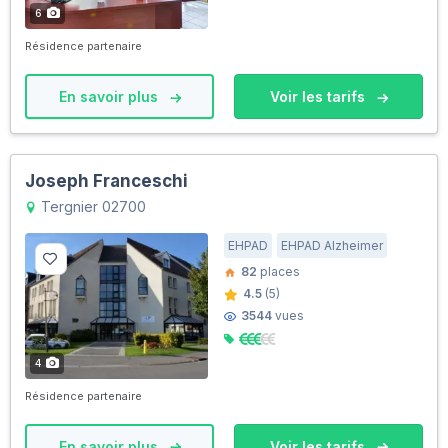
6
Résidence partenaire
En savoir plus
Voir les tarifs
Joseph Franceschi
Tergnier 02700
EHPAD
EHPAD Alzheimer
82
places
4.5
(5)
3544
vues
4
Résidence partenaire
En savoir plus
Voir les tarifs