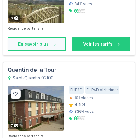
3411
vues
6
Résidence partenaire
En savoir plus
Voir les tarifs
Quentin de la Tour
Saint-Quentin 02100
EHPAD
EHPAD Alzheimer
101
places
4.5
(4)
3364
vues
7
Résidence partenaire