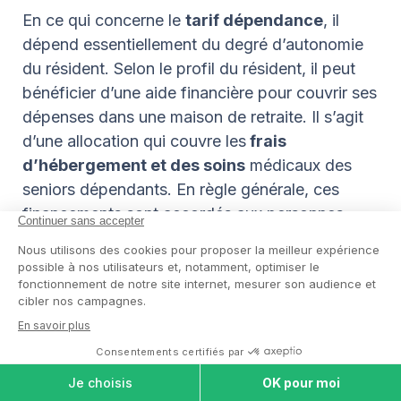
En ce qui concerne le
tarif dépendance
, il
dépend essentiellement du degré d’autonomie
du résident. Selon le profil du résident, il peut
bénéficier d’une aide financière pour couvrir ses
dépenses dans une maison de retraite. Il s’agit
d’une allocation qui couvre les
frais
d’hébergement et des soins
médicaux des
seniors dépendants. En règle générale, ces
financements sont accordés aux personnes
âgées qui ont un faible revenu.
Dans une résidence autonomie, le loyer mensuel
est majoré des prestations offertes au résident
(ménage, nettoyage du linge et courses).
Pour avoir une idée des tarifs pratiqués
actuellement dans la commune, vous trouverez