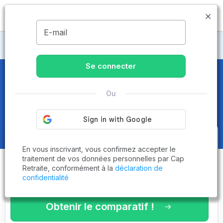
MENU
E-mail
Maisons de retraite Aisne
Se connecter
Maisons de retraite et EHPAD
à
Ou
Soissons (02200)
Obtenez le
comparatif des
En vous inscrivant, vous confirmez accepter le
établissements
adaptés à vos
traitement de vos données personnelles par Cap
Retraite, conformément à la
déclaration de
critères en 3 minutes !
confidentialité
Obtenir le comparatif !