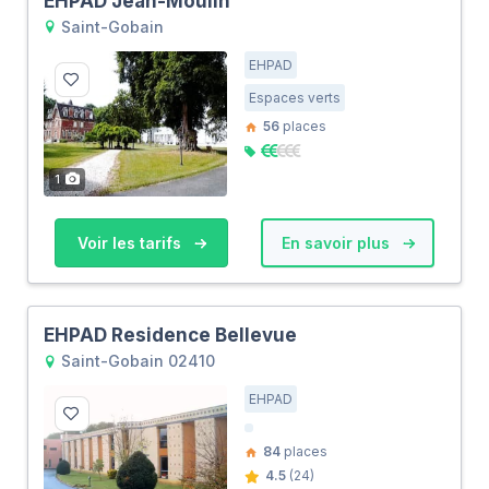
EHPAD Jean-Moulin
Saint-Gobain
EHPAD
Espaces verts
56
places
1
Voir les tarifs
En savoir plus
EHPAD Residence Bellevue
Saint-Gobain 02410
EHPAD
84
places
4.5
(24)