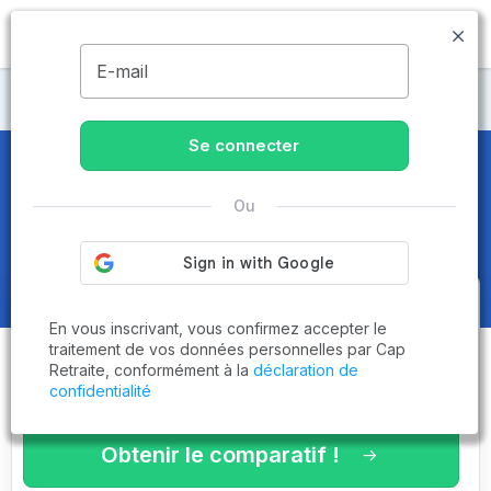
MENU
E-mail
Maisons de retraite Aisne
Se connecter
Maisons de retraite et EHPAD
à
Coucy-le-Château-Auffrique
Ou
(02380)
Obtenez le
comparatif des
En vous inscrivant, vous confirmez accepter le
établissements
adaptés à vos
traitement de vos données personnelles par Cap
Retraite, conformément à la
déclaration de
critères en 3 minutes !
confidentialité
Obtenir le comparatif !