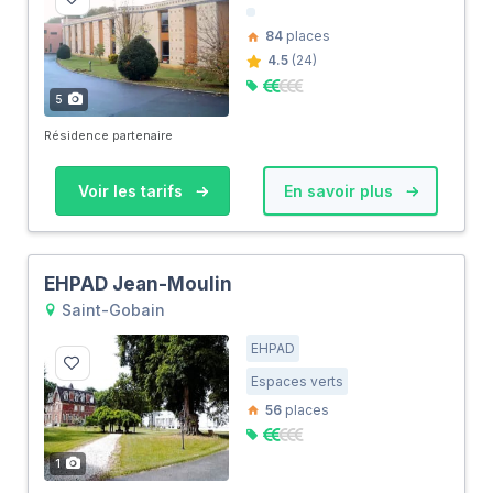
84
places
4.5
(24)
5
Résidence partenaire
Voir les tarifs
En savoir plus
EHPAD Jean-Moulin
Saint-Gobain
EHPAD
Espaces verts
56
places
1