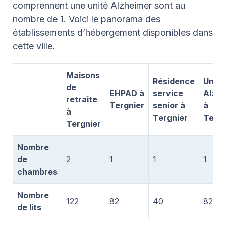
comprennent une unité Alzheimer sont au
nombre de 1. Voici le panorama des
établissements d’hébergement disponibles dans
cette ville.
Maisons
Résidence
Unité
de
EHPAD à
service
Alzhe
retraite
Tergnier
senior à
à
à
Tergnier
Tergn
Tergnier
Nombre
de
2
1
1
1
chambres
Nombre
122
82
40
82
de lits