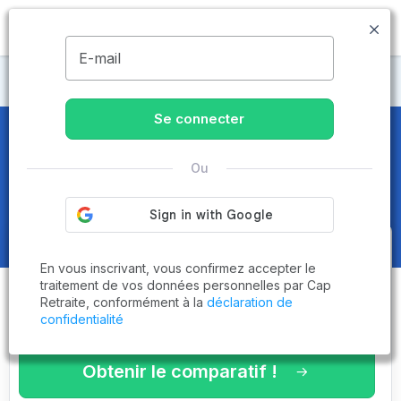
MENU
E-mail
Maisons de retraite Aisne
Se connecter
Maisons de retraite et EHPAD
à
Ou
Tergnier (02700)
Obtenez le
comparatif des
En vous inscrivant, vous confirmez accepter le
établissements
adaptés à vos
traitement de vos données personnelles par Cap
Retraite, conformément à la
déclaration de
critères en 3 minutes !
confidentialité
Obtenir le comparatif !