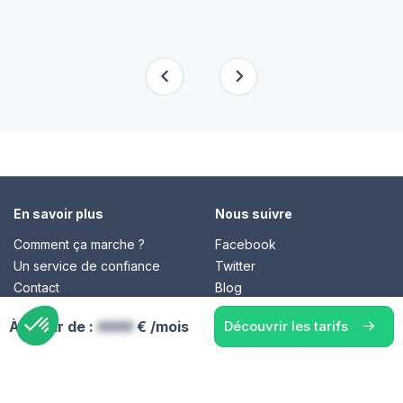
En savoir plus
Nous suivre
Comment ça marche ?
Facebook
Un service de confiance
Twitter
Contact
Blog
À partir de :
####
€ /mois
Découvrir les tarifs
© Cap Retraite 2016 - Tous droits réservés •
Espace presse
•
Espace emploi
•
Contact
•
Mentions légales
•
Politique de
confidentialité
•
Cookies
•
Charte des avis